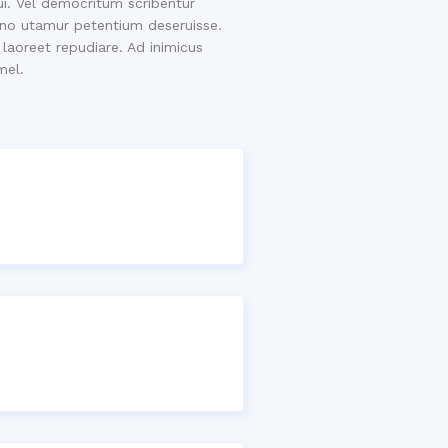
i. Vel democritum scribentur
l no utamur petentium deseruisse.
 laoreet repudiare. Ad inimicus
mel.