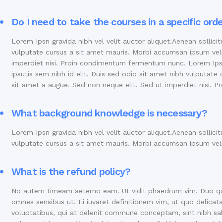
Do I need to take the courses in a specific ord
Lorem Ipsn gravida nibh vel velit auctor aliquet.Aenean sollici
vulputate cursus a sit amet mauris. Morbi accumsan ipsum vel
imperdiet nisi. Proin condimentum fermentum nunc. Lorem Ipsn 
ipsutis sem nibh id elit. Duis sed odio sit amet nibh vulputa
sit amet a augue. Sed non neque elit. Sed ut imperdiet nisi.
What background knowledge is necessary?
Lorem Ipsn gravida nibh vel velit auctor aliquet.Aenean sollici
vulputate cursus a sit amet mauris. Morbi accumsan ipsum vel
What is the refund policy?
No autem timeam aeterno eam. Ut vidit phaedrum vim. Duo qu
omnes sensibus ut. Ei iuvaret definitionem vim, ut quo delicata
voluptatibus, qui at delenit commune conceptam, sint nibh salu