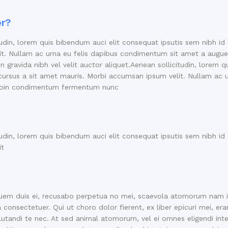
er?
tudin, lorem quis bibendum auci elit consequat ipsutis sem nibh id 
it. Nullam ac urna eu felis dapibus condimentum sit amet a augue
gravida nibh vel velit auctor aliquet.Aenean sollicitudin, lorem 
te cursus a sit amet mauris. Morbi accumsan ipsum velit. Nullam ac
 Proin condimentum fermentum nunc
tudin, lorem quis bibendum auci elit consequat ipsutis sem nibh id 
it
em duis ei, recusabo perpetua no mei, scaevola atomorum nam id
 consectetuer. Qui ut choro dolor fierent, ex liber epicuri mei, er
tandi te nec. At sed animal atomorum, vel ei omnes eligendi interp