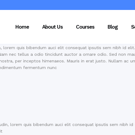
Home
About Us
Courses
Blog
S
n, lorem quis bibendum auci elit consequat ipsutis sem nibh id elit
Nam nec tellus a odio tincidunt auctor a ornare odio. Sed non mau
a nostra, per inceptos himenaeos. Mauris in erat justo. Nullam ac 
 condimentum fermentum nunc
tudin, lorem quis bibendum auci elit consequat ipsutis sem nibh id 
it