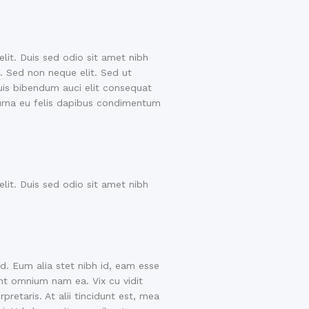
elit. Duis sed odio sit amet nibh
. Sed non neque elit. Sed ut
quis bibendum auci elit consequat
 urna eu felis dapibus condimentum
elit. Duis sed odio sit amet nibh
. Eum alia stet nibh id, eam esse
ant omnium nam ea. Vix cu vidit
retaris. At alii tincidunt est, mea