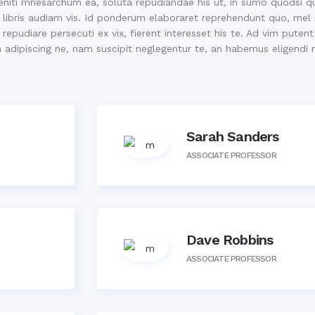
eniti mnesarchum ea, soluta repudiandae his ut, in sumo quodsi qu
m libris audiam vis. Id ponderum elaboraret reprehendunt quo, me
repudiare persecuti ex vix, fierent interesset his te. Ad vim putent
adipiscing ne, nam suscipit neglegentur te, an habemus eligendi 
Sarah Sanders
ASSOCIATE PROFESSOR
Dave Robbins
ASSOCIATE PROFESSOR